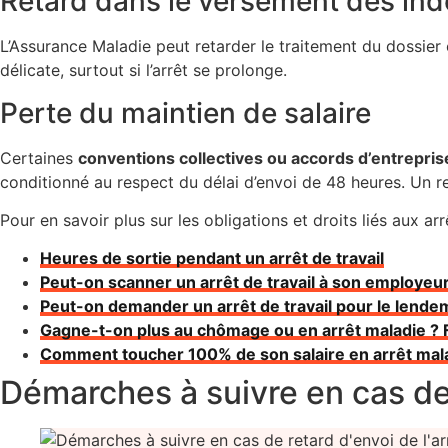
Retard dans le versement des in
L’Assurance Maladie peut retarder le traitement du dossier
délicate, surtout si l’arrêt se prolonge.
Perte du maintien de salaire
Certaines
conventions collectives ou accords d’entreprise
conditionné au respect du délai d’envoi de 48 heures. Un ret
Pour en savoir plus sur les obligations et droits liés aux arr
Heures de sortie pendant un arrêt de travail
Peut-on scanner un arrêt de travail à son employeur
Peut-on demander un arrêt de travail pour le lende
Gagne-t-on plus au chômage ou en arrêt maladie ?
Comment toucher 100% de son salaire en arrêt mal
Démarches à suivre en cas de r