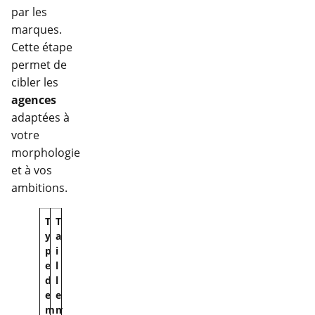
par les
marques.
Cette étape
permet de
cibler les
agences
adaptées à
votre
morphologie
et à vos
ambitions.
T
T
y
a
p
i
e
l
d
l
e
e
m
m