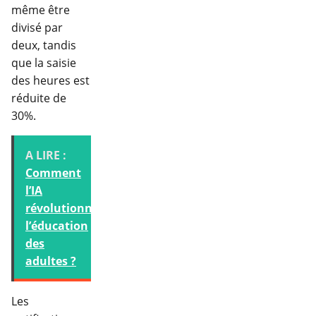
même être
divisé par
deux, tandis
que la saisie
des heures est
réduite de
30%.
A LIRE :
Comment
l’IA
révolutionne
l’éducation
des
adultes ?
Les