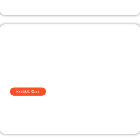
pratiques :
RESSOURCES
Comment écrire un email de
relance en anglais ? (exemples
et modèles gratuits)