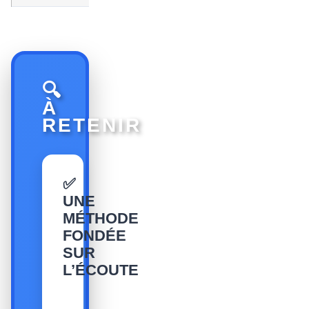
🔍
À
RETENIR
✅
UNE
MÉTHODE
FONDÉE
SUR
L’ÉCOUTE