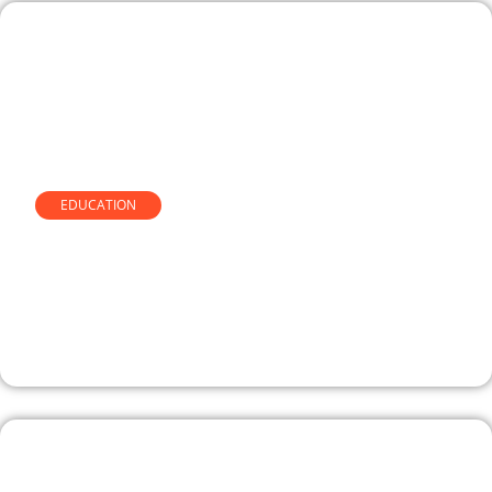
EDUCATION
Détecteurs d’IA et mémoires
universitaires : ce que quinze
ans d’accompagnement
académique m’ont appris