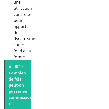
une
utilisation
concrète
pour
apporter
du
dynamisme
sur le
fond et la
forme.
A LIRE :
Combien
de fois
peut-on
passer en
commission
?