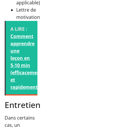
applicable)
Lettre de
motivation
A LIRE :
Comment
apprendre
une
leçon en
5-10 min
(efficacement
et
rapidement) ?
Entretien
Dans certains
cas, un